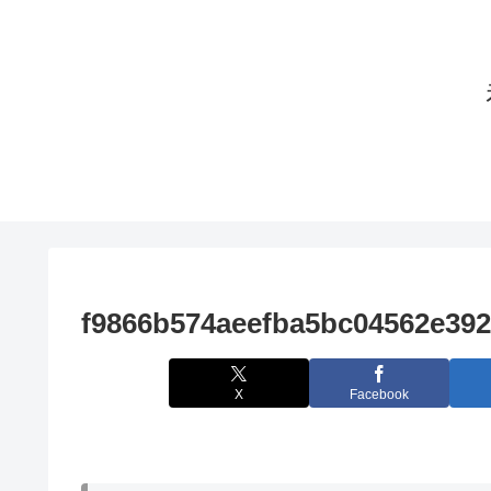
f9866b574aeefba5bc04562e39
X
Facebook