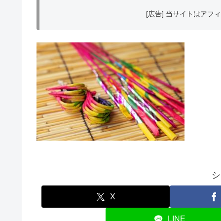
[広告] 当サイトはア
シ
X
LINE