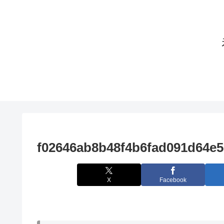
f02646ab8b48f4b6fad091d64e
X
Facebook