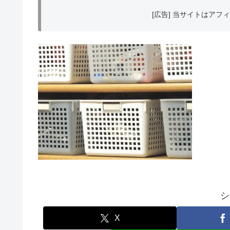
[広告] 当サイトはア
シ
X