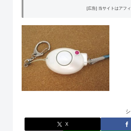
[広告] 当サイトはア
シ
X