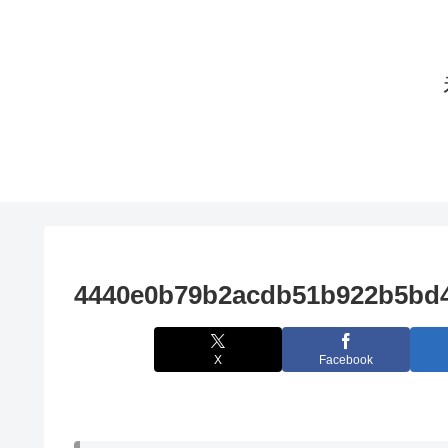
4440e0b79b2acdb51b922b5bd4
X
Facebook