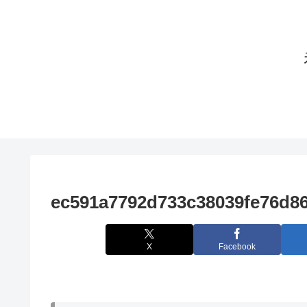
ec591a7792d733c38039fe76d8
X
Facebook