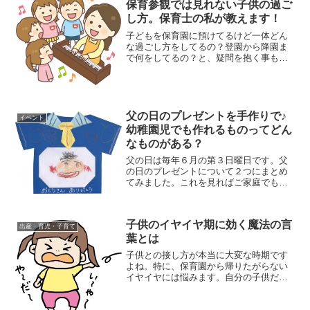
保育参観では見れない子供の過ご
し方。保育士の私が教えます！
子どもを保育園に預けてるけど一体どん
な過ごし方をしてるの？登園から降園ま
で何をしてるの？と、疑問を抱く事もあ
りますよね。そんな保護者の方の疑問を
保育士の私がお答えします！普段の園で
の過ごし方とは？私が働いている保育園
のデイリープログラムは、...
父の日のプレゼントを手作りで♪
イベント
幼稚園児でも作れるものってどん
なものがある？
父の日は毎年６月の第３日曜日です。父
の日のプレゼントについて２つにまとめ
てみました。これを見ればご家庭でも簡
単に父の日のプレゼントが作れると思い
ます。子供と一緒に作ってみよう！一か
ら作りたい子はこちらがおすすめネクタ
子供のイヤイヤ期に効く魔法の言
イ付きYシャツカード・準...
出産・育児・子育て
葉とは
子供との接し方が本当に大変な時期です
よね。特に、保育園から帰りたがらない
イヤイヤには悩みます。自分の子供だ
け？なんて悩まなくて大丈夫ですよ。こ
れは、多くの親が経験している事ですか