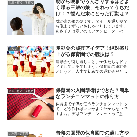
朝から晩までうんざりするほどよ
出産・育児・子育て
く喋る三歳の娘。それってうちだ
け！？悩んだ末にとった行動は？
我が家の娘の話です。タイトル通り朝か
ら晩までずっとおしゃべりしています。
あさイチは寒いのでファンヒーターの前
で温まり、スタンバイOKになったら体よ
り先に口から動きます。とにかく目に付
いたあらゆるものの話から始まり、おし
運動会の競技アイデア！絶対盛り
イベント
ゃべりが始まるとすぐさ...
上がる保育園での競技は？
運動会が待ち遠しいと、子供たちはドキ
ドキしているでしょう。保育園の運動会
というと、人生で初めての運動会だとい
う子もいるでしょう。しかし保育士さん
は、どんな競技をしたらいいか、頭を悩
ましているのではないでしょうか。毎回
保育園の入園準備はできた？簡単
同じではつまらないし、子...
出産・育児・子育て
なランチョンマットの作り方
保育園で子供が使うランチョンマットっ
て、どう作ればいいかよく分からないで
すよね。実はランチョンマットって意外
と簡単に作れるので、手芸が苦手でもき
っとすぐにできますよ。今回は、保育園
の入園準備で必要になるランチョンマッ
普段の園児の保育園での過し方や
トの簡単な作り方を紹介し...
幼稚園・保育園