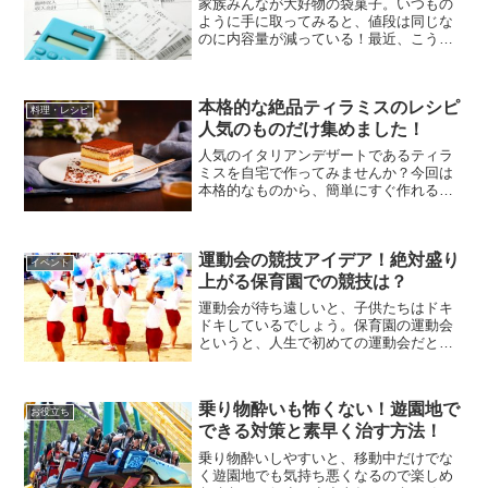
家族みんなが大好物の袋菓子。いつもの
ように手に取ってみると、値段は同じな
のに内容量が減っている！最近、こうい
うこと多くないですか？「なんでもかん
でも値上がりしちゃって……」ため息を
ついていても、情況は変わりません。そ
本格的な絶品ティラミスのレシピ
れより、もっとやりくり上...
料理・レシピ
人気のものだけ集めました！
人気のイタリアンデザートであるティラ
ミスを自宅で作ってみませんか？今回は
本格的なものから、簡単にすぐ作れるも
のまで、人気のティラミスレシピを紹介
していきます。ぜひあの味をご家庭で再
現してみてくださいね！絶品ティラミス
運動会の競技アイデア！絶対盛り
の人気レシピと作り方まと...
イベント
上がる保育園での競技は？
運動会が待ち遠しいと、子供たちはドキ
ドキしているでしょう。保育園の運動会
というと、人生で初めての運動会だとい
う子もいるでしょう。しかし保育士さん
は、どんな競技をしたらいいか、頭を悩
ましているのではないでしょうか。毎回
乗り物酔いも怖くない！遊園地で
同じではつまらないし、子...
お役立ち
できる対策と素早く治す方法！
乗り物酔いしやすいと、移動中だけでな
く遊園地でも気持ち悪くなるので楽しめ