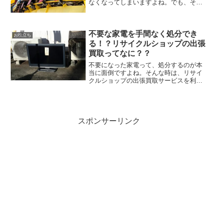
なくなってしまいますよね。でも、そも
そも乗り物酔いしてしまう原因ってなん
でしょうか？それが分かればきっと乗り
物酔いも対策できる？今回は、乗り物酔
いする原因と、遊園地で酔...
不要な家電を手間なく処分でき
お役立ち
る！？リサイクルショップの出張
買取ってなに？？
不要になった家電って、処分するのが本
当に面倒ですよね。そんな時は、リサイ
クルショップの出張買取サービスを利用
しましょう！でも、出張買取って逆にお
金がかからないのか心配ですね。もう壊
れている家電でも買取してもらえるんで
しょうか…？今回は、リサ...
スポンサーリンク