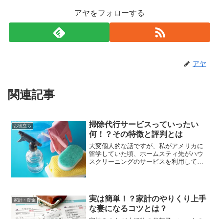
アヤをフォローする
アヤ
関連記事
掃除代行サービスっていったい
お役立ち
何！？その特徴と評判とは
大変個人的な話ですが、私がアメリカに
留学していた頃、ホームスティ先がハウ
スクリーニングのサービスを利用してい
ました。当時は日本ではほとんど知られ
ていないサービスだったので、他人が家
の鍵を持って中に入って掃除をすること
に驚きを感じたのを覚えて...
実は簡単！？家計のやりくり上手
家計・貯金
な妻になるコツとは？