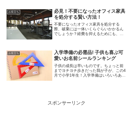
いとレンジの中で銀杏が爆発します！！
今回は、銀杏を手軽に食べたい人のため
必見！不要になったオフィス家具
に、レンジと封筒で殻を剥く...
お役立ち
を処分する賢い方法！
不要になったオフィス家具を処分する
際、破棄には一体いくらぐらいかかるん
でしょうか？経費を抑えるためにも、な
るべく安く処分をしたいものですよね。
破棄する以外にはリサイクルをするのも
おすすめですよ。今回は、オフィスで不
入学準備の必需品! 子供も喜ぶ可
要になった家具を処分する方...
お役立ち
愛いお名前シールランキング
子供の成長は早いものです。ちょっと前
までヨチヨチ歩きだった我が子が、この4
月で小学1年生！入学準備はいろいろあり
ますが、一番大変な作業はやっぱり、お
名前書き！上履き、帽子、文房具、ラン
ドセル……。ああ、そういえば幼稚園入
園の時も大変でした。...
スポンサーリンク