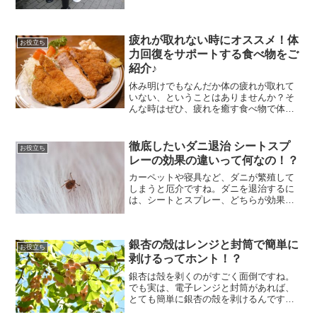
束でもOK？今回はお墓参りの時に持って
行くのにふさわしい花類など、お供えす
る花のマナーを解説しま...
疲れが取れない時にオススメ！体
お役立ち
力回復をサポートする食べ物をご
紹介♪
休み明けでもなんだか体の疲れが取れて
いない、ということはありませんか？そ
んな時はぜひ、疲れを癒す食べ物で体力
を回復しましょう。今回は日々の激務で
お疲れのあなたのために、体力を回復す
る食べ物を紹介します。体力の回復をサ
徹底したいダニ退治 シートスプ
お役立ち
ポートしてくれる食べ物っ...
レーの効果の違いって何なの！？
カーペットや寝具など、ダニが繁殖して
しまうと厄介ですね。ダニを退治するに
は、シートとスプレー、どちらが効果的
なんでしょうか？今回はダニを徹底的に
退治したいならぜひ覚えておきたい、防
ダニにはシートとスプレーは、どちらが
銀杏の殻はレンジと封筒で簡単に
効果的なのかを解説します...
お役立ち
剥けるってホント！？
銀杏は殻を剥くのがすごく面倒ですね。
でも実は、電子レンジと封筒があれば、
とても簡単に銀杏の殻を剥けるんです
よ！ただし、ちゃんとしたやり方をしな