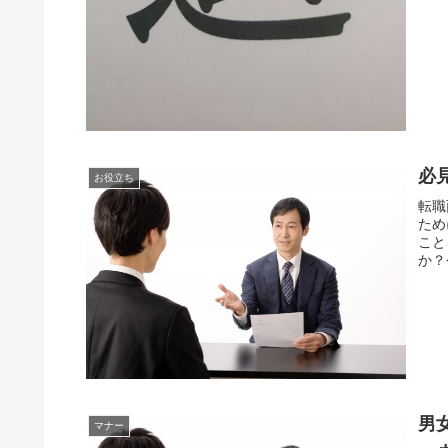
必
お役立ち
転職
ため
こと
か？
男
マナー