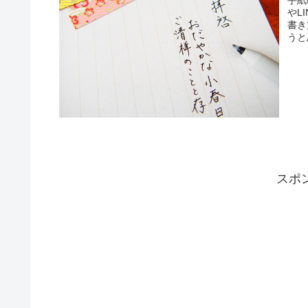
手紙
やL
書き
うと
スポ